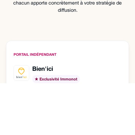
chacun apporte concrètement à votre stratégie de
diffusion.
PORTAIL INDÉPENDANT
Bien'ici
★ Exclusivité Immonot
ème
17 M
3
visites / mois
portail pro en France
Jusqu'ici réservé aux agences, Bien'ici s'ouvre
aux notaires pour la première fois via Immonot