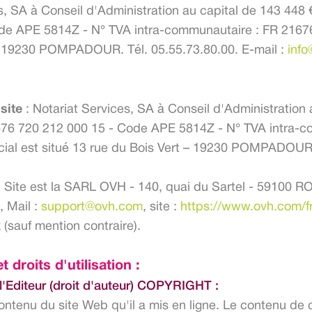
s, SA à Conseil d'Administration au capital de 143 448 
ode APE 5814Z - N° TVA intra-communautaire : FR 21676
 – 19230 POMPADOUR. Tél. 05.55.73.80.00. E-mail :
info
site
: Notariat Services, SA à Conseil d'Administration 
 676 720 212 000 15 - Code APE 5814Z - N° TVA intra-
ial est situé 13 rue du Bois Vert – 19230 POMPADOUR. 
u Site est la SARL OVH - 140, quai du Sartel - 59100 RO
, Mail :
support@ovh.com
, site :
https://www.ovh.com/fr
(sauf mention contraire).
t droits d'utilisation :
 l'Editeur (droit d'auteur) COPYRIGHT :
contenu du site Web qu'il a mis en ligne. Le contenu de c