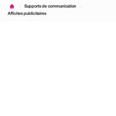
Supports de communication
Affiches publicitaires
Affiches gratuites
Choisissez vos affiches et recevez-les
gratuitement au format A3 par email.
Nous contacter